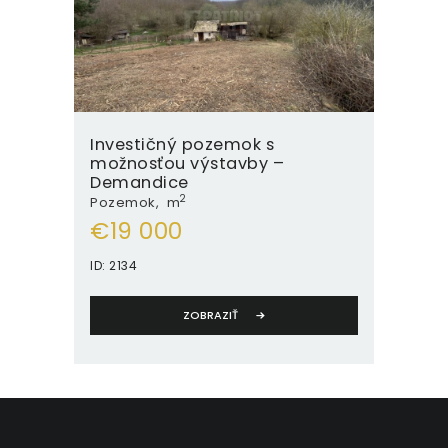
Investičný pozemok s
možnosťou výstavby –
Demandice
2
Pozemok
m
€
19 000
ID:
2134
ZOBRAZIŤ