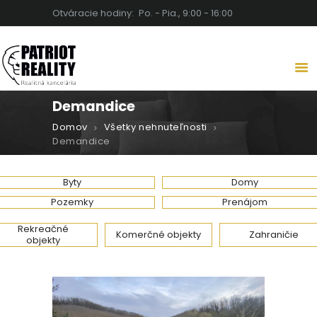
Otváracie hodiny:
Po. - Pia., 9:00 - 16:00
PATRIOT REALITY | REALITNÁ
KANCELÁRIA LEVICE
Detaily robia rozdiel
Demandice
DOMOV
Domov
Všetky nehnuteľnosti
O NÁS
Demandice
NEHNUTEĽNOSTI
SLUŽBY
Byty
Domy
BLOG
Pozemky
Prenájom
KARIÉRA
Rekreačné
Komerčné objekty
Zahraničie
objekty
KONTAKT