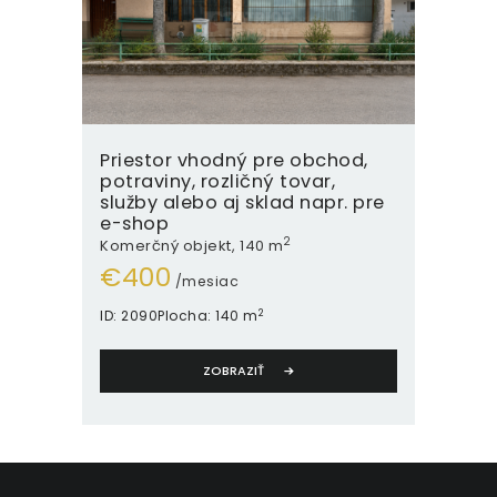
Priestor vhodný pre obchod,
potraviny, rozličný tovar,
služby alebo aj sklad napr. pre
e-shop
2
Komerčný objekt
140 m
€
400
/mesiac
2
ID:
2090
Plocha:
140 m
ZOBRAZIŤ