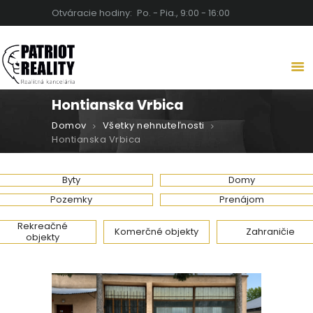
Otváracie hodiny:
Po. - Pia., 9:00 - 16:00
PATRIOT REALITY | REALITNÁ
KANCELÁRIA LEVICE
Detaily robia rozdiel
Hontianska Vrbica
DOMOV
Domov
Všetky nehnuteľnosti
O NÁS
Hontianska Vrbica
NEHNUTEĽNOSTI
SLUŽBY
Byty
Domy
BLOG
Pozemky
Prenájom
KARIÉRA
Rekreačné
Komerčné objekty
Zahraničie
objekty
KONTAKT