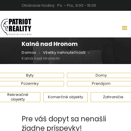
Otváracie hodiny:
Po. - Pia., 9:00 - 16:00
PATRIOT REALITY | REALITNÁ
KANCELÁRIA LEVICE
Detaily robia rozdiel
Kalná nad Hronom
DOMOV
Domov
Všetky nehnuteľnosti
O NÁS
Kalná nad Hronom
NEHNUTEĽNOSTI
SLUŽBY
Byty
Domy
BLOG
Pozemky
Prenájom
KARIÉRA
Rekreačné
Komerčné objekty
Zahraničie
objekty
KONTAKT
Pre váš dopyt sa nenašli
žiadne príspevky!