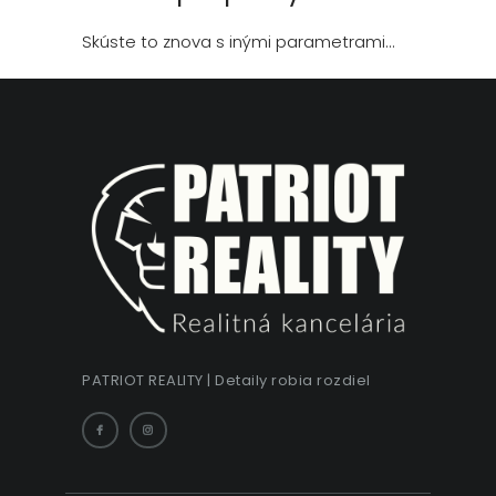
Skúste to znova s inými parametrami...
PATRIOT REALITY | Detaily robia rozdiel