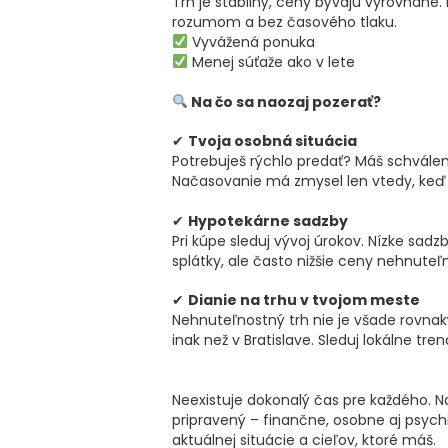
Trh je stabilný, ceny bývajú vyrovnané.
rozumom a bez časového tlaku.
Vyvážená ponuka
Menej súťaže ako v lete
Na čo sa naozaj pozerať?
✔
Tvoja osobná situácia
Potrebuješ rýchlo predať? Máš schvále
Načasovanie má zmysel len vtedy, keď 
✔
Hypotekárne sadzby
Pri kúpe sleduj vývoj úrokov. Nízke sad
splátky, ale často nižšie ceny nehnuteľn
✔
Dianie na trhu v tvojom meste
Nehnuteľnostný trh nie je všade rovna
inak než v Bratislave. Sleduj lokálne tr
Neexistuje dokonalý čas pre každého. Na
pripravený – finančne, osobne aj psychic
aktuálnej situácie a cieľov, ktoré máš.