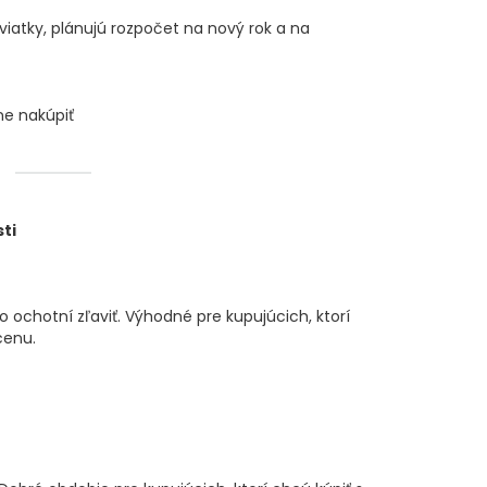
sviatky, plánujú rozpočet na nový rok a na
ne nakúpiť
ti
 ochotní zľaviť. Výhodné pre kupujúcich, ktorí
cenu.