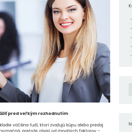
K
H
zvážiť pred veľkým rozhodnutím
N
kladie väčšina ľudí, ktorí zvažujú kúpu alebo predaj
dnoznačná, pretože závisí od mnohých faktorov –