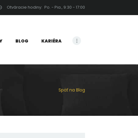
Otváracie hodiny:
Po. - Pia., 9:30 - 17:00
 LEVICE
Y
BLOG
KARIÉRA
Späť na Blog