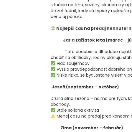
situácie na trhu, sezóny, ekonomiky aj 
čo zohľadniť, kedy sú typicky najlepši
cenu aj ponuku.
Najlepší čas na predaj nehnuteľn
Jar a začiatok leta (marec – jú
Toto obdobie je dlhodobo najaktí
chodiť na obhliadky, rodiny plánujú sťa
Viac záujemcov
Vyššia pravdepodobnosť dobrého pr
Nízke riziko, že byt „ostane visieť“ v 
Jeseň (september – október)
Druhá silná sezóna – najmä pre tých, kto
obchody.
Stále solídna aktivita
Menej času na predaj pred koncom 
Zima (november – február)