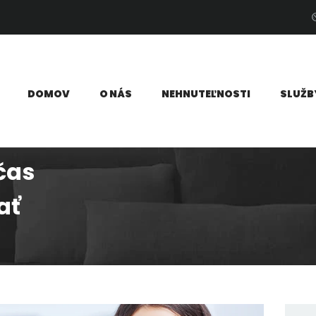
BLOG
T REALITY | REALITNÁ KANCELÁRIA
Detaily robia rozdiel
KARIÉRA
DOMOV
O NÁS
NEHNUTEĽNOSTI
SLUŽB
KONTAKT
 čas
ať