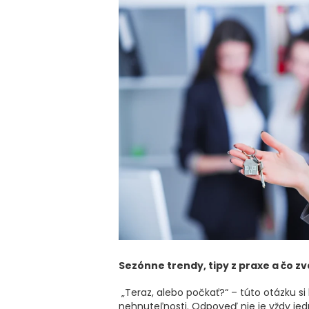
Sezónne trendy, tipy z praxe a čo 
„Teraz, alebo počkať?“ – túto otázku si 
nehnuteľnosti. Odpoveď nie je vždy je