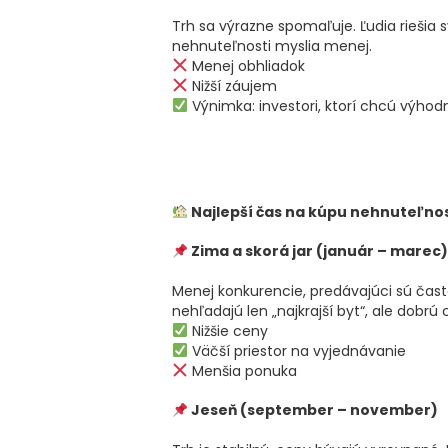
Trh sa výrazne spomaľuje. Ľudia riešia 
nehnuteľnosti myslia menej.
Menej obhliadok
Nižší záujem
Výnimka: investori, ktorí chcú výhod
Najlepší čas na kúpu nehnuteľnos
Zima a skorá jar (január – marec)
Menej konkurencie, predávajúci sú často
nehľadajú len „najkrajší byt“, ale dobrú 
Nižšie ceny
Väčší priestor na vyjednávanie
Menšia ponuka
Jeseň (september – november)