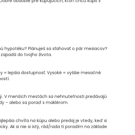
 Dobré obdobie pre kupujúcich, ktorí chcú kúpiť s
nú hypotéku? Plánuješ sa sťahovať o pár mesiacov?
zapadá do tvojho života.
zby = lepšia dostupnosť. Vysoké = vyššie mesačné
ostí.
ký. V menších mestách sa nehnuteľnosti predávajú
endy – alebo sa poraď s maklérom.
jlepšia chvíľa na kúpu alebo predaj je vtedy, keď si
ky. Ak si nie si istý, rád/rada ti poradím na základe