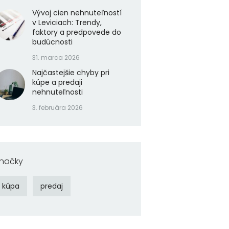
Vývoj cien nehnuteľností
v Leviciach: Trendy,
faktory a predpovede do
budúcnosti
31. marca 2026
Najčastejšie chyby pri
kúpe a predaji
nehnuteľnosti
3. februára 2026
načky
kúpa
predaj