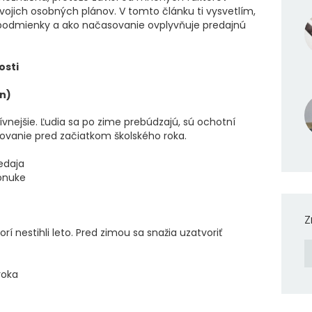
tvojich osobných plánov. V tomto článku ti vysvetlím,
e podmienky a ako načasovanie ovplyvňuje predajnú
osti
n)
vnejšie. Ľudia sa po zime prebúdzajú, sú ochotní
hovanie pred začiatkom školského roka.
edaja
ponuke
Z
rí nestihli leto. Pred zimou sa snažia uzatvoriť
roka