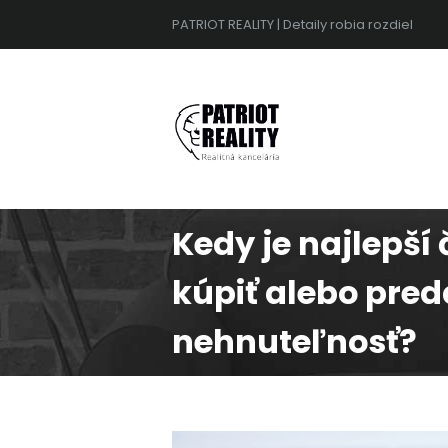
PATRIOT REALITY | Detaily robia rozdiel
PATRIO
Kedy je najlepší
kúpiť alebo pred
nehnuteľnosť?