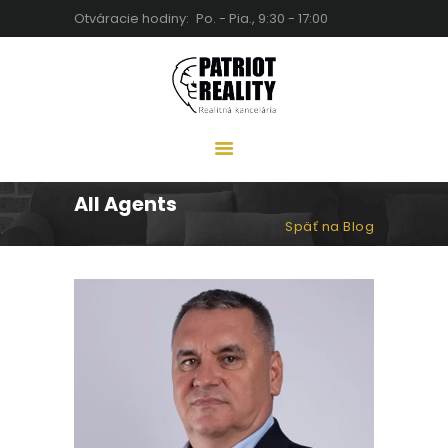
Otváracie hodiny:
Po. - Pia., 9:30 - 17:00
PATRIOT REALITY | REALITNÁ
KANCELÁRIA LEVICE
Detaily robia rozdiel
DOMOV
O NÁS
All Agents
NEHNUTEĽNOSTI
Späť na Blog
SLUŽBY
BLOG
KARIÉRA
KONTAKT