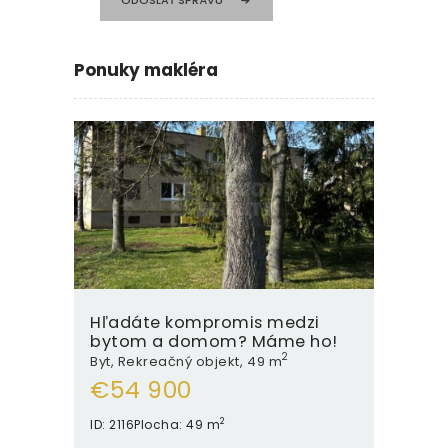
Ponuky makléra
Hľadáte kompromis medzi
bytom a domom? Máme ho!
2
Byt
, Rekreačný objekt
49 m
€
54 900
2
ID:
2116
Plocha:
49 m