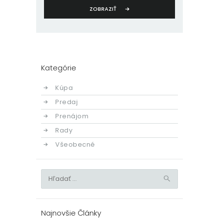
ZOBRAZIŤ
Kategórie
Kúpa
Predaj
Prenájom
Rady
Všeobecné
Hľadať:
Najnovšie Články