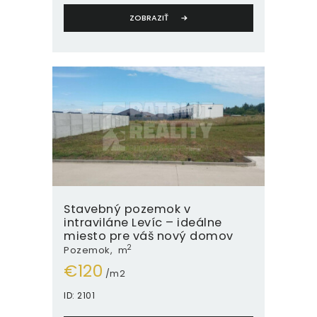
ZOBRAZIŤ
Stavebný pozemok v
intraviláne Levíc – ideálne
miesto pre váš nový domov
2
Pozemok
m
€
120
/m2
ID:
2101