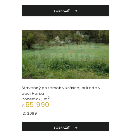
ZOBRAZIŤ
Stavebný pozemok v krásnej prírode v
obci Horša
2
Pozemok
m
65 990
€
ID:
2089
ZOBRAZIŤ