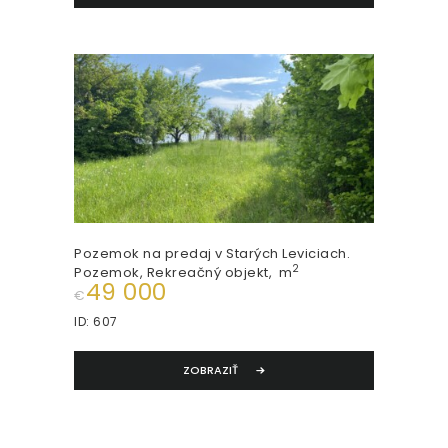
Pozemok na predaj v Starých Leviciach.
2
Pozemok
, Rekreačný objekt
m
49 000
€
ID:
607
ZOBRAZIŤ