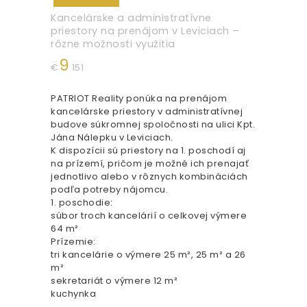
Kancelárske a administratívne
priestory na prenájom v Leviciach –
rôzne možnosti využitia
9
€
151
PATRIOT Reality ponúka na prenájom
kancelárske priestory v administratívnej
budove súkromnej spoločnosti na ulici Kpt.
Jána Nálepku v Leviciach.
K dispozícii sú priestory na 1. poschodí aj
na prízemí, pričom je možné ich prenajať
jednotlivo alebo v rôznych kombináciách
podľa potreby nájomcu.
1. poschodie:
súbor troch kancelárií o celkovej výmere
64 m²
Prízemie:
tri kancelárie o výmere 25 m², 25 m² a 26
m²
sekretariát o výmere 12 m²
kuchynka