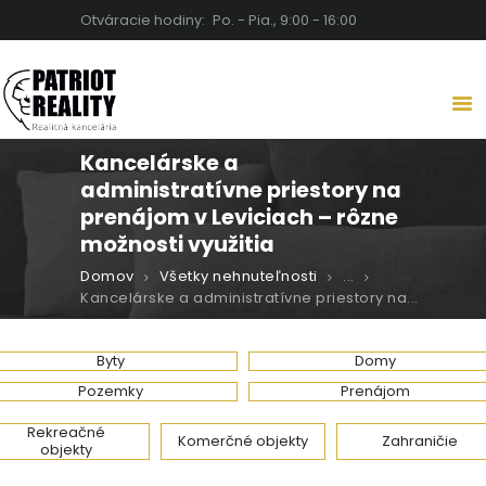
Otváracie hodiny:
Po. - Pia., 9:00 - 16:00
PATRIOT REALITY | REALITNÁ
KANCELÁRIA LEVICE
Detaily robia rozdiel
Kancelárske a
DOMOV
administratívne priestory na
O NÁS
prenájom v Leviciach – rôzne
NEHNUTEĽNOSTI
možnosti využitia
SLUŽBY
Domov
Všetky nehnuteľnosti
...
Kancelárske a administratívne priestory na...
BLOG
KARIÉRA
Byty
Domy
KONTAKT
Pozemky
Prenájom
Rekreačné
Komerčné objekty
Zahraničie
objekty