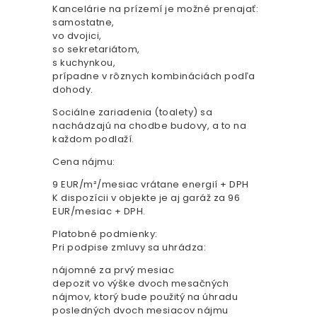
Kancelárie na prízemí je možné prenajať:
samostatne,
vo dvojici,
so sekretariátom,
s kuchynkou,
prípadne v rôznych kombináciách podľa
dohody.
Sociálne zariadenia (toalety) sa
nachádzajú na chodbe budovy, a to na
každom podlaží.
Cena nájmu:
9 EUR/m²/mesiac vrátane energií + DPH
K dispozícii v objekte je aj garáž za 96
EUR/mesiac + DPH.
Platobné podmienky:
Pri podpise zmluvy sa uhrádza:
nájomné za prvý mesiac
depozit vo výške dvoch mesačných
nájmov, ktorý bude použitý na úhradu
posledných dvoch mesiacov nájmu