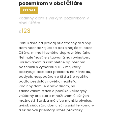
pozemkom v obci Čifáre
PREDAJ
Rodinný dom s veľkým pozemkom v
obci Čifáre
123
€
Ponúkame na predaj priestranný rodinný
dom nachádzajúci sa pokojnej časti obce
Čifáre, mimo hlavného dopravného ťahu.
Nehnuteľnosť je situovaná na rovinatom,
udržiavanom a kompletne oplotenom
pozemku s výmerou 2 007 m², ktorý
poskytuje dostatok priestoru na záhradu,
oddych, hospodárenie či ďalšie využitie
podľa predstáv nového majiteľa.
Rodinný dom je v pôvodnom, no
zachovalom stave a ponúka veľkorysý
vnútorný priestor s množstvom úložných
možností. Stavba má síce menšiu pivnicu,
avšak súčasťou domu sú rozsiahle komory
a skladové priestory, ktoré prakticky