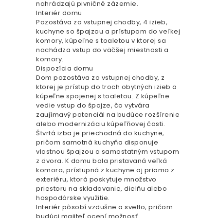
nahrádzajú pivničné zázemie.
Interiér domu
Pozostáva zo vstupnej chodby, 4 izieb,
kuchyne so špajzou a prístupom do veľkej
komory, kúpeľne s toaletou v ktorej sa
nachádza vstup do väčšej miestnosti a
komory.
Dispozícia domu
Dom pozostáva zo vstupnej chodby, z
ktorej je prístup do troch obytných izieb a
kúpeľne spojenej s toaletou. Z kúpeľne
vedie vstup do špajze, čo vytvára
zaujímavý potenciál na budúce rozšírenie
alebo modernizáciu kúpeľňovej časti.
Štvrtá izba je priechodná do kuchyne,
pričom samotná kuchyňa disponuje
vlastnou špajzou a samostatným vstupom
z dvora. K domu bola pristavaná veľká
komora, prístupná z kuchyne aj priamo z
exteriéru, ktorá poskytuje množstvo
priestoru na skladovanie, dielňu alebo
hospodárske využitie.
Interiér pôsobí vzdušne a svetlo, pričom
budúci majiteľ ocení možnosť