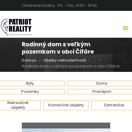
Otváracie hodiny:
Po. - Pia., 9:00 - 16:00
PATRIOT REALITY | REALITNÁ
KANCELÁRIA LEVICE
Detaily robia rozdiel
Rodinný dom s veľkým
DOMOV
pozemkom v obci Čifáre
O NÁS
Domov
Všetky nehnuteľnosti
...
NEHNUTEĽNOSTI
Rodinný dom s veľkým pozemkom v obci Čifáre
SLUŽBY
BLOG
Byty
Domy
KARIÉRA
Pozemky
Prenájom
KONTAKT
Rekreačné
Komerčné objekty
Zahraničie
objekty