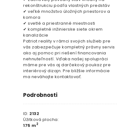
rekonštrukciu podľa vlastných predstáv
✔ veľké množstvo úložných priestorov a
komora
✔ svetlé a priestranné miestnosti
✔ kompletné inžinierske siete okrem
kanalizácie
Patriot reality v rámci svojich služieb pre
vás zabezpečuje kompletný právny servis
ako aj pomoc pri riešení financovania
nehnuteľností. Vďaka našej spolupráci
máme pre vás aj darčekový poukaz pre
interiérový dizajn. Pre bližšie informácie
ma neváhajte kontaktovať.
Podrobnosti
ID:
2132
Úžitková plocha:
2
175 m