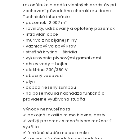
rekonštrukcie podľa vlastných predstáv pri
zachovaní pôvodného charakteru domu.
Technické informácie
• pozemok: 2 007 m²
• rovinatý, udržiavaný a oplotený pozemok
• intravilán obce
• murivo z nabíjanej hliny
• väznicový valbový krov
• strešná krytina – škridla
• vykurovanie plynovými gamatkami
• ohrev vody – bojler
• elektrina 230/380 V
• obecný vodovod
• plyn
• odpad riešený žumpou
• na pozemku sa nachádza funkčná a
pravidelne využívaná studňa
Výhody nehnuteľnosti
✔ pokojná lokalita mimo hlavnej cesty
✔ veľký pozemok s množstvom možností
využitia
✔ funkčná studňa na pozemku
✔ zachovalý pôvodný stav vhodný na